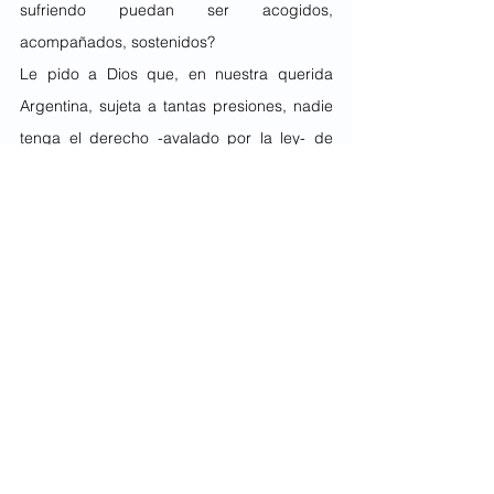
sufriendo puedan ser acogidos, 
acompañados, sostenidos?
Le pido a Dios que, en nuestra querida 
Argentina, sujeta a tantas presiones, nadie 
tenga el derecho -avalado por la ley- de 
eliminar a otro ser humano por el simple 
hecho de que le molesta su existencia.
Matías Jurado, lic. en Comunicación, 
periodista y sacerdote católico.
En la fotografía de izquierda a derecha: 