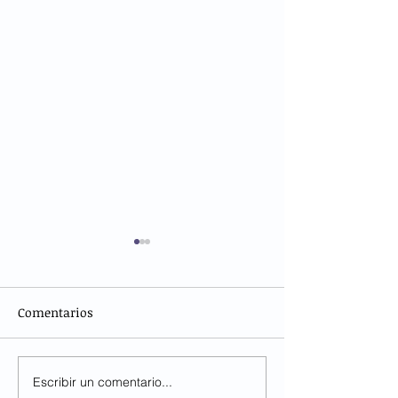
Comentarios
Escribir un comentario...
Dejemos cautivar
Cuidados domici