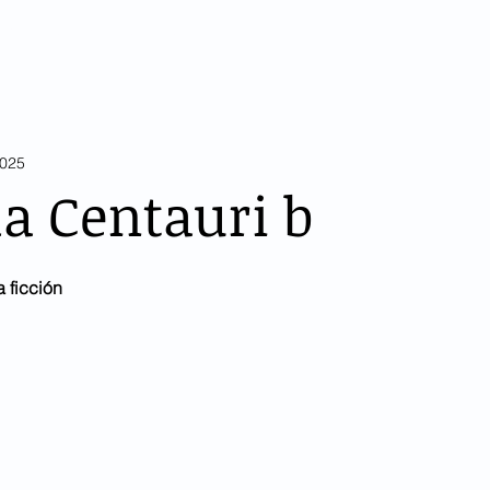
édicos Católicos
es
Inicio
Institucional
Not
2025
a Centauri b
 ficción