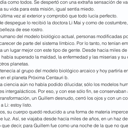
 día como todos. Se despertó con una extraña sensación de vac
 su vida para esta misión, igual sentía miedo.
r última vez al exterior y comprobó que todo lucía perfecto.
 de despegue lo recibió la doctora Li Mai y como de costumbre,
belleza de ese rostro.
 humano del modelo biológico actual, personas modificadas por
arecer de parte del sistema límbico. Por lo tanto, no tenían e
 un lugar mejor con este tipo de gente. 
Desde hacia miles de
había superado la maldad, la enfermedad y las miserias y su o
otros planetas. 
tenecía al grupo del modelo biológico arcaico y hoy partiría e
 en el planeta Próxima Centauri b.
la ciencia aún no había podido dilucidar, sólo los modelos hu
es intergalácticos. Por eso, y con ese sólo fin, se conservaban
 transformación, un Guillem desnudo, cerró los ojos y con un c
a Li: estoy listo.
os, su cuerpo quedó reducido a una forma de materia impercep
 luz. Así, se viajaba desde hacía miles de años, en un haz de 
 que decir, para Guillem fue como una noche de la que no qu