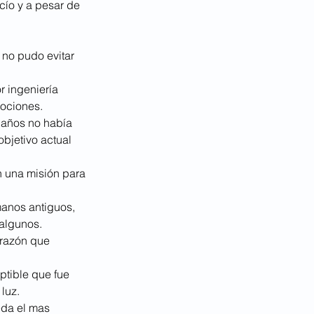
ío y a pesar de 
 no pudo evitar 
 ingeniería 
mociones.
 años no había 
bjetivo actual 
n una misión para 
manos antiguos, 
 algunos.
orazón que 
tible que fue 
luz.
eda el mas 