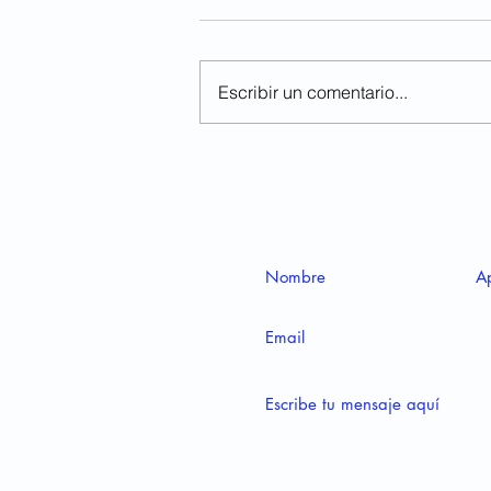
Escribir un comentario...
Neurodesarrollo Humano:
cuando la paradoja es el
"progreso" - Parte 2
Ponte en contacto