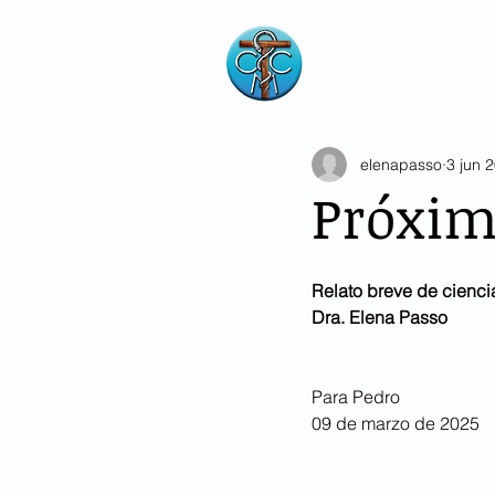
Consorcio de M
de Buenos Air
Argentina
elenapasso
3 jun 
Próxim
Relato breve de ciencia
Dra. Elena Passo
Para Pedro
09 de marzo de 2025