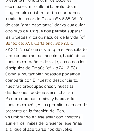
presente ni lo futuro, ni los poderes 
espirituales, ni lo alto ni lo profundo, ni 
ninguna otra criatura podrá separarnos 
jamás del amor de Dios» (
Rm
 8,38-39). Y 
de esta “gran esperanza” deriva cualquier 
otro rayo de luz que nos permite superar 
las pruebas y los obstáculos de la vida (cf. 
Benedicto XVI
, 
Carta enc. 
Spe salvi
, 
27.31). No sólo eso, sino que el Resucitado 
también camina con nosotros, haciéndose 
nuestro compañero de viaje, como con los 
discípulos de Emaús (cf. 
Lc
 24,13-53). 
Como ellos, también nosotros podemos 
compartir con Él nuestro desconcierto, 
nuestras preocupaciones y nuestras 
desilusiones, podemos escuchar su 
Palabra que nos ilumina y hace arder 
nuestro corazón, y nos permite reconocerlo 
presente en la fracción del Pan, 
vislumbrando en ese estar con nosotros, 
aun en los límites del presente, ese “más 
allá” que al acercarse nos devuelve 