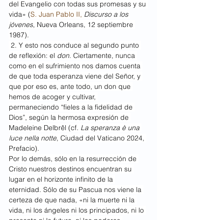
del Evangelio con todas sus promesas y su 
vida» (
S. Juan Pablo II,
Discurso a los 
jóvenes
, Nueva Orleans, 12 septiembre 
1987).
 2. Y esto nos conduce al segundo punto 
de reflexión: el 
don
. Ciertamente, nunca 
como en el sufrimiento nos damos cuenta 
de que toda esperanza viene del Señor, y 
que por eso es, ante todo, un don que 
hemos de acoger y cultivar, 
permaneciendo “fieles a la fidelidad de 
Dios”, según la hermosa expresión de 
Madeleine Delbrêl (cf. 
La speranza è una 
luce nella notte
, Ciudad del Vaticano 2024, 
Prefacio).
Por lo demás, sólo en la resurrección de 
Cristo nuestros destinos encuentran su 
lugar en el horizonte infinito de la 
eternidad. Sólo de su Pascua nos viene la 
certeza de que nada, «ni la muerte ni la 
vida, ni los ángeles ni los principados, ni lo 