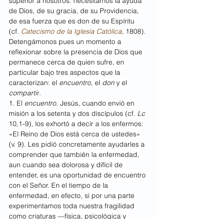
superior a nosotros: necesitamos la ayuda 
de Dios, de su gracia, de su Providencia, 
de esa fuerza que es don de su Espíritu 
(cf. 
Catecismo de la Iglesia Católica
, 1808).
Detengámonos pues un momento a 
reflexionar sobre la presencia de Dios que 
permanece cerca de quien sufre, en 
particular bajo tres aspectos que la 
caracterizan: el 
encuentro
, el 
don
 y el 
compartir
.
1. El 
encuentro
. Jesús, cuando envió en 
misión a los setenta y dos discípulos (cf. 
Lc
10,1-9), los exhortó a decir a los enfermos: 
«El Reino de Dios está cerca de ustedes» 
(v. 9). Les pidió concretamente ayudarles a 
comprender que también la enfermedad, 
aun cuando sea dolorosa y difícil de 
entender, es una oportunidad de encuentro 
con el Señor. En el tiempo de la 
enfermedad, en efecto, si por una parte 
experimentamos toda nuestra fragilidad 
como criaturas —física, psicológica y 