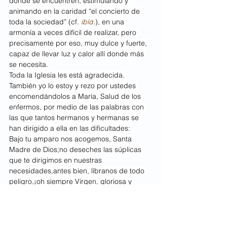
donde se encuentren, estimulando y 
animando en la caridad “el concierto de 
toda la sociedad” (cf. 
ibíd
.), en una 
armonía a veces difícil de realizar, pero 
precisamente por eso, muy dulce y fuerte, 
capaz de llevar luz y calor allí donde más 
se necesita.
Toda la Iglesia les está agradecida. 
También yo lo estoy y rezo por ustedes 
encomendándolos a María, Salud de los 
enfermos, por medio de las palabras con 
las que tantos hermanos y hermanas se 
han dirigido a ella en las dificultades:
Bajo tu amparo nos acogemos, Santa 
Madre de Dios;no deseches las súplicas 
que te dirigimos en nuestras 
necesidades,antes bien, líbranos de todo 
peligro,¡oh siempre Virgen, gloriosa y 
bendita!
Los bendigo, junto con sus familias y 
demás seres queridos, y les pido, por 
favor, que no se olviden de rezar por mí.